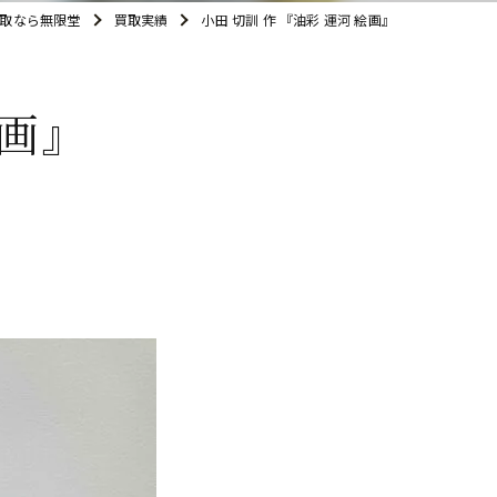
取なら無限堂
買取実績
小田 切訓 作 『油彩 運河 絵画』
絵画』