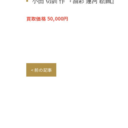
小田 切訓 作 『油彩 運河 絵画』
買取価格 50,000円
< 前の記事