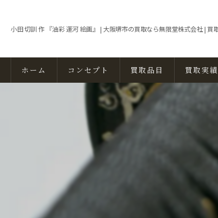
小田 切訓 作 『油彩 運河 絵画』 | 大阪堺市の買取なら無限堂株式会社 | 買
ホーム
コンセプト
買取品目
買取実績