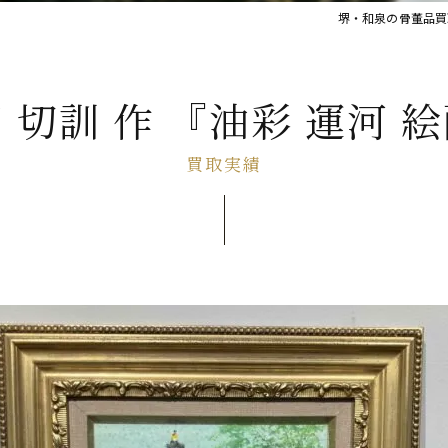
堺・和泉の骨董品買
 切訓 作 『油彩 運河 
買取実績