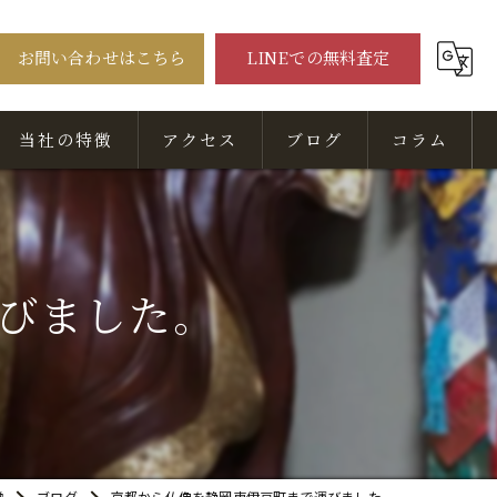
お問い合わせはこちら
LINEでの無料査定
当社の特徴
アクセス
ブログ
コラム
骨董品
美術品
びました。
出張
無料相談
査定
堂
ブログ
京都から仏像を静岡東伊豆町まで運びました。