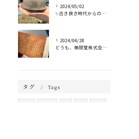
2024/05/02
✨古き良き時代からの逸品✨
2024/04/28
どうも、無限堂株式会社です！
タグ
Tags
骨董品
古美術品
大阪
買取
掛け軸
茶道具
茶器
絵画
中国骨董
高額
即金
レトロ
鑑定
即日
堺