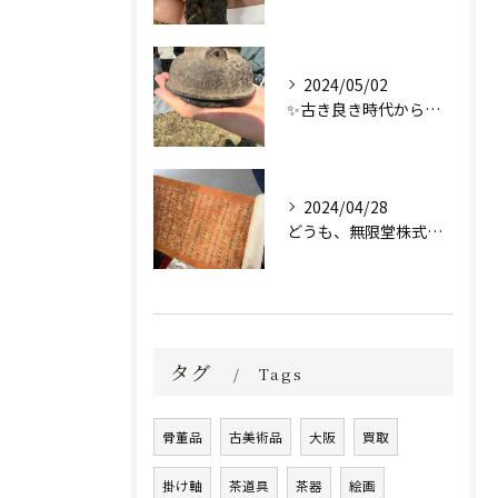
2024/05/02
✨古き良き時代からの逸品✨
2024/04/28
どうも、無限堂株式会社です！
タグ
Tags
骨董品
古美術品
大阪
買取
掛け軸
茶道具
茶器
絵画