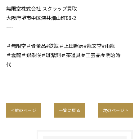
無限堂株式会社 スクラップ買取
大阪府堺市中区深井畑山町88-2
----
＃無限堂＃骨董品#鉄瓶＃上田照房#龍文堂#雨龍
＃雲龍＃銀象嵌＃斑紫銅＃茶道具＃工芸品＃明治時
代
< 前のページ
一覧に戻る
次のページ >