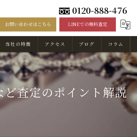
0120-888-476
お問い合わせはこちら
LINEでの無料査定
当社の特徴
アクセス
ブログ
コラム
骨董品
美術品
など査定のポイント解説
出張
無料相談
査定