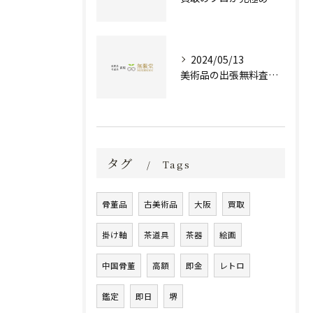
2024/05/13
美術品の出張無料査定 | 一万点以上の実績で信頼の骨董品買取専門店
タグ
Tags
骨董品
古美術品
大阪
買取
掛け軸
茶道具
茶器
絵画
中国骨董
高額
即金
レトロ
鑑定
即日
堺