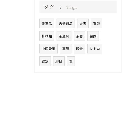
タグ
Tags
骨董品
古美術品
大阪
買取
掛け軸
茶道具
茶器
絵画
中国骨董
高額
即金
レトロ
鑑定
即日
堺