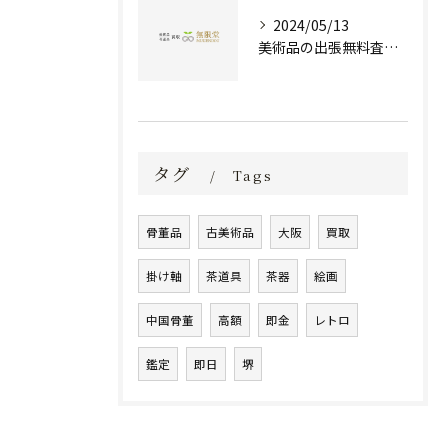
2024/05/13
美術品の出張無料査定 | 一万点以上の実績で信頼の骨董品買取専門店
タグ
Tags
骨董品
古美術品
大阪
買取
掛け軸
茶道具
茶器
絵画
中国骨董
高額
即金
レトロ
鑑定
即日
堺