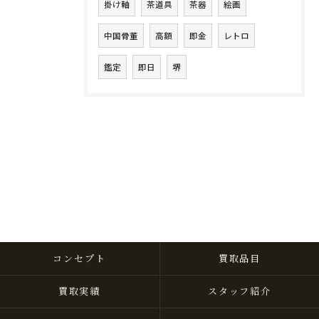
掛け軸
茶道具
茶器
絵画
中国骨董
高額
即金
レトロ
鑑定
即日
堺
コンセプト
買取品目
買取実績
スタッフ紹介