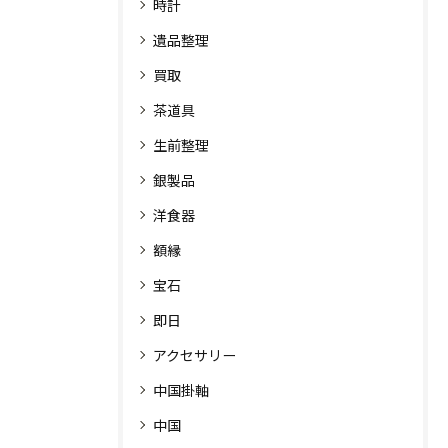
時計
遺品整理
買取
茶道具
生前整理
銀製品
洋食器
額縁
宝石
即日
アクセサリー
中国掛軸
中国