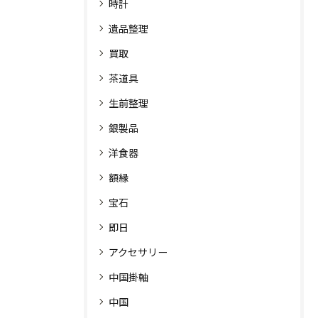
時計
遺品整理
買取
茶道具
生前整理
銀製品
洋食器
額縁
宝石
即日
アクセサリー
中国掛軸
中国