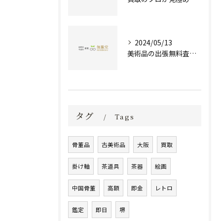
2024/05/13
美術品の出張無料査定 | 一万点以上の実績で信頼の骨董品買取専門店
タグ
Tags
骨董品
古美術品
大阪
買取
掛け軸
茶道具
茶器
絵画
中国骨董
高額
即金
レトロ
鑑定
即日
堺