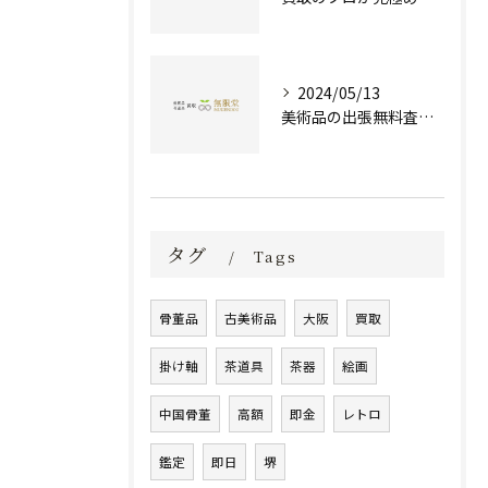
2024/05/13
美術品の出張無料査定 | 一万点以上の実績で信頼の骨董品買取専門店
タグ
Tags
骨董品
古美術品
大阪
買取
掛け軸
茶道具
茶器
絵画
中国骨董
高額
即金
レトロ
鑑定
即日
堺