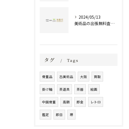
2024/05/13
美術品の出張無料査定 | 一万点以上の実績で信頼の骨董品買取専門店
タグ
Tags
骨董品
古美術品
大阪
買取
掛け軸
茶道具
茶器
絵画
中国骨董
高額
即金
レトロ
鑑定
即日
堺