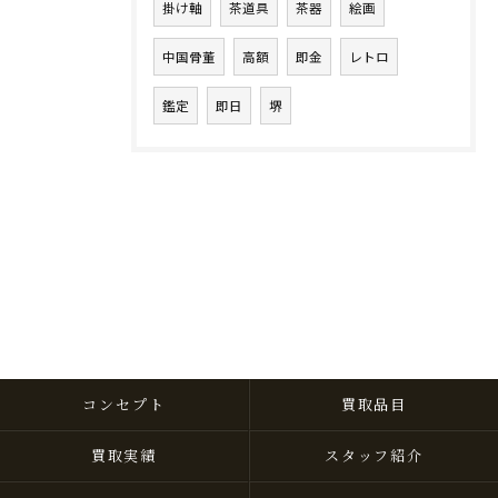
掛け軸
茶道具
茶器
絵画
中国骨董
高額
即金
レトロ
鑑定
即日
堺
コンセプト
買取品目
買取実績
スタッフ紹介