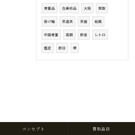
骨董品
古美術品
大阪
買取
掛け軸
茶道具
茶器
絵画
中国骨董
高額
即金
レトロ
鑑定
即日
堺
コンセプト
買取品目