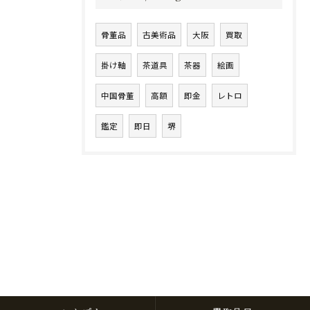
骨董品
古美術品
大阪
買取
掛け軸
茶道具
茶器
絵画
中国骨董
高額
即金
レトロ
鑑定
即日
堺