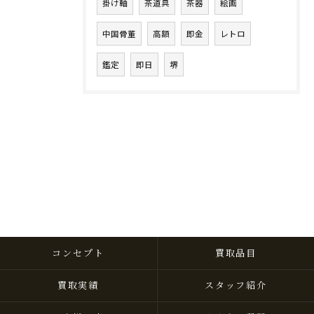
掛け軸
茶道具
茶器
絵画
中国骨董
高額
即金
レトロ
鑑定
即日
堺
コンセプト
買取品目
買取実績
スタッフ紹介