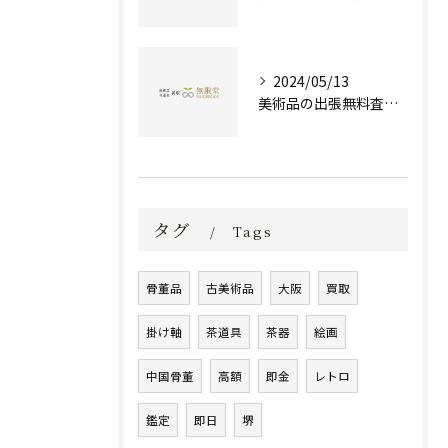
2024/05/13
美術品の出張無料査定 | 一万点以上の実績で信頼の骨董品買取専門店
タグ
Tags
骨董品
古美術品
大阪
買取
掛け軸
茶道具
茶器
絵画
中国骨董
高額
即金
レトロ
鑑定
即日
堺