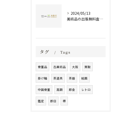
2024/05/13
美術品の出張無料査定 | 一万点以上の実績で信頼の骨董品買取専門店
タグ
Tags
骨董品
古美術品
大阪
買取
掛け軸
茶道具
茶器
絵画
中国骨董
高額
即金
レトロ
鑑定
即日
堺