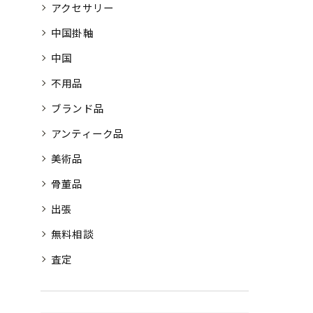
アクセサリー
中国掛軸
中国
不用品
ブランド品
アンティーク品
美術品
骨董品
出張
無料相談
査定