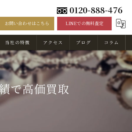
0120-888-476
お問い合わせはこちら
LINEでの無料査定
当社の特徴
アクセス
ブログ
コラム
骨董品
美術品
績で高価買取
出張
無料相談
査定