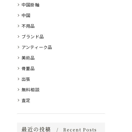
中国掛軸
中国
不用品
ブランド品
アンティーク品
美術品
骨董品
出張
無料相談
査定
最近の投稿
Recent Posts