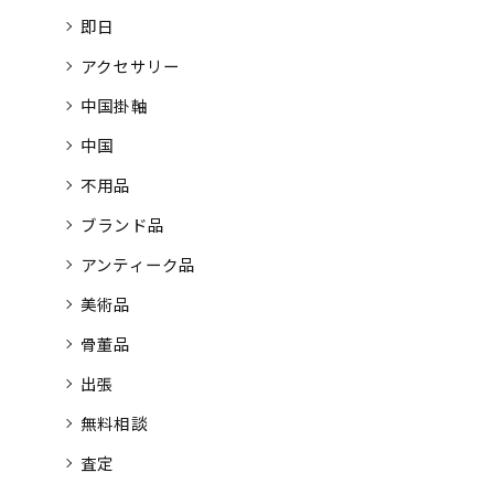
即日
アクセサリー
中国掛軸
中国
不用品
ブランド品
アンティーク品
美術品
骨董品
出張
無料相談
査定