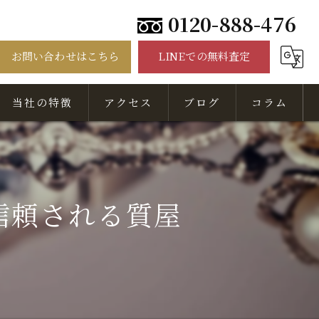
0120-888-476
お問い合わせはこちら
LINEでの無料査定
当社の特徴
アクセス
ブログ
コラム
骨董品
美術品
信頼される質屋
出張
無料相談
査定