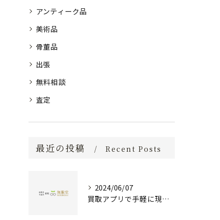
アンティーク品
美術品
骨董品
出張
無料相談
査定
最近の投稿
Recent Posts
2024/06/07
買取アプリで手軽に現金化！あなたの不要品が宝物に変わる方法とは？