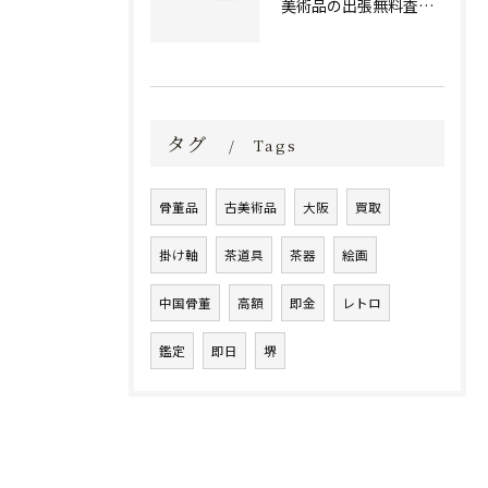
美術品の出張無料査定 | 一万点以上の実績で信頼の骨董品買取専門店
タグ
Tags
骨董品
古美術品
大阪
買取
掛け軸
茶道具
茶器
絵画
中国骨董
高額
即金
レトロ
鑑定
即日
堺