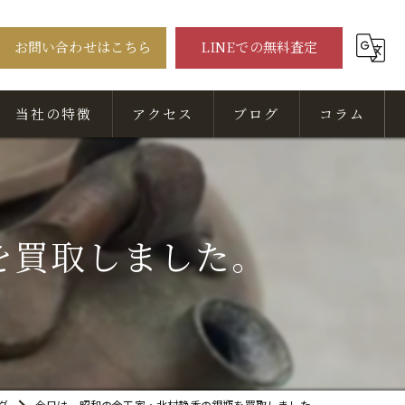
お問い合わせはこちら
LINEでの無料査定
当社の特徴
アクセス
ブログ
コラム
骨董品
美術品
を買取しました。
出張
無料相談
査定
グ
今日は、昭和の金工家・北村静香の銀瓶を買取しました。