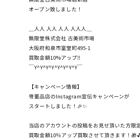
オープン致しました！
＿人人 人人 人人 人人人＿
無限堂株式会社 古美術市場
大阪府和泉市室堂町495-1
買取金額10%アップ‼️
￣Y^Y^Y^Y^Y^Y^Y^Y￣
【キャンペーン情報】
骨董品店のInstagram宣伝キャンペーンが
スタートしました！🎉✨
当店のアカウントの投稿をお見せ頂いた方限
買取金額10％アップ買取させて頂きます！🎁