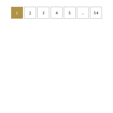
1
2
3
4
5
...
54