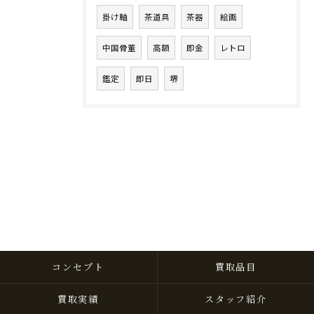
掛け軸
茶道具
茶器
絵画
中国骨董
高額
即金
レトロ
鑑定
即日
堺
コンセプト
買取品目
買取実績
スタッフ紹介