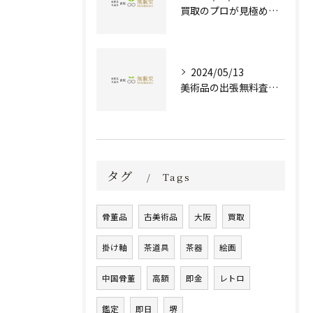
買取のプロが見極める！骨董品の価値と査定とは？
2024/05/13
美術品の出張無料査定 | 一万点以上の実績で信頼の骨董品買取専門店
タグ
Tags
骨董品
古美術品
大阪
買取
掛け軸
茶道具
茶器
絵画
中国骨董
高額
即金
レトロ
鑑定
即日
堺