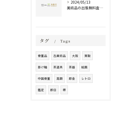
2024/05/13
美術品の出張無料査定 | 一万点以上の実績で信頼の骨董品買取専門店
タグ
Tags
骨董品
古美術品
大阪
買取
掛け軸
茶道具
茶器
絵画
中国骨董
高額
即金
レトロ
鑑定
即日
堺