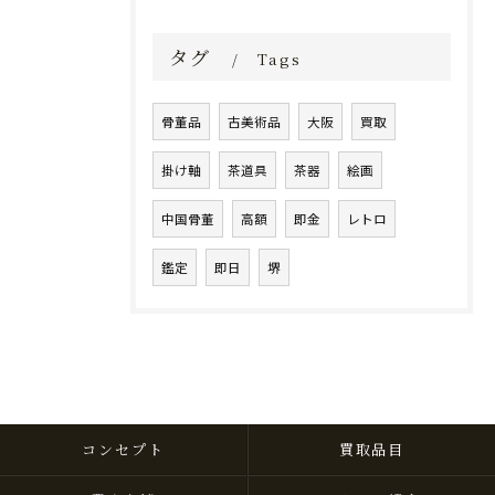
タグ
Tags
骨董品
古美術品
大阪
買取
掛け軸
茶道具
茶器
絵画
中国骨董
高額
即金
レトロ
鑑定
即日
堺
コンセプト
買取品目