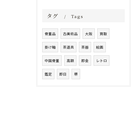
タグ
Tags
骨董品
古美術品
大阪
買取
掛け軸
茶道具
茶器
絵画
中国骨董
高額
即金
レトロ
鑑定
即日
堺