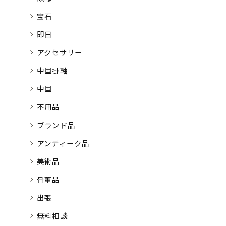
宝石
即日
アクセサリー
中国掛軸
中国
不用品
ブランド品
アンティーク品
美術品
骨董品
出張
無料相談